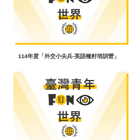
青
年
大
使
交
流
計
114年度「外交小尖兵-英語種籽培訓營」
畫
青
年
度
假
打
工
國
際
青