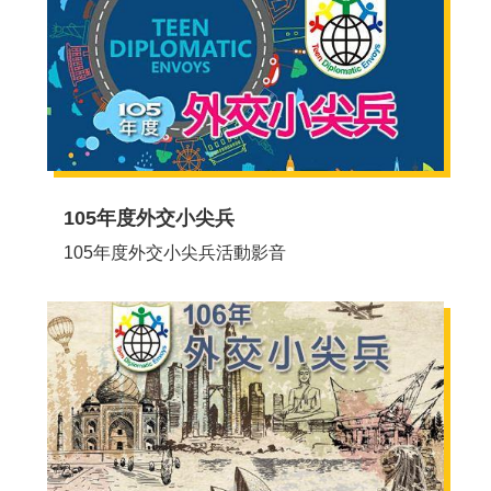
RSS
隱
私
權
保
護
及
105年度外交小尖兵
資
訊
105年度外交小尖兵活動影音
安
全
政
策
政
府
網
站