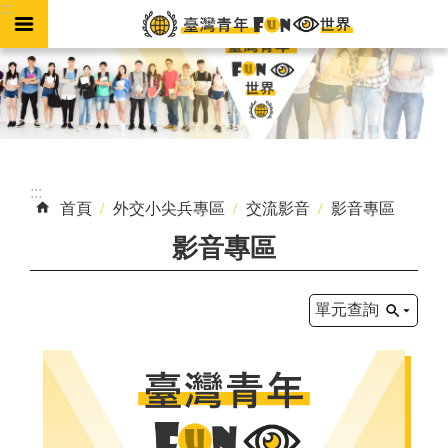
:::
跳到主要內容區塊
進
階
搜
尋
:::
首頁
外交小尖兵專區
交流影音
影音專區
外
影音專區
交
小
尖
單元查詢
兵
專
區
國
際