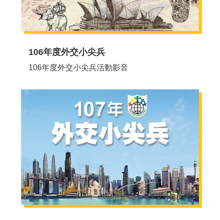
資
料
開
放
106年度外交小尖兵
宣
告
106年度外交小尖兵活動影音
聯
絡
我
們
外
交
部
全
球
資
訊