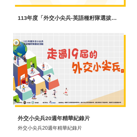
年
菁
英
113年度「外交小尖兵-英語種籽隊選拔活動」
領
袖
研
習
班
專
區
青
年
國
際
參
外交小尖兵20週年精華紀錄片
與
外交小尖兵20週年精華紀錄片
獎