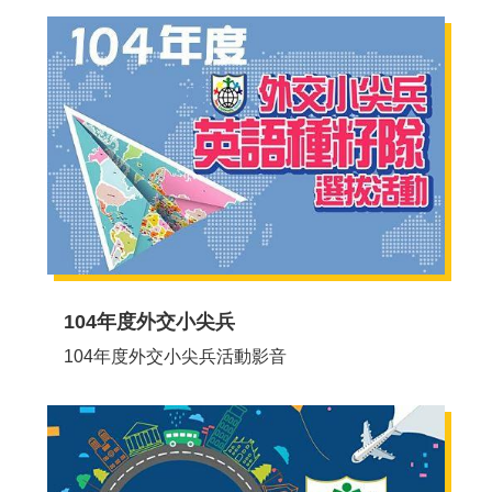
助
學
金
農
業
青
年
大
使
回
首
104年度外交小尖兵
頁
104年度外交小尖兵活動影音
網
站
導
覽