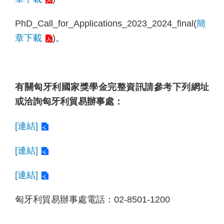
助
學
PhD_Call_for_Applications_2023_2024_final(
簡
金
章下載
)。
農
業
青
年
有關匈牙利國家獎學金完整資訊請參考下列網址
大
或洽詢匈牙利貿易辦事處：
使
[連結]
回
首
[連結]
頁
網
[連結]
站
導
匈牙利貿易辦事處電話：02-8501-1200
覽