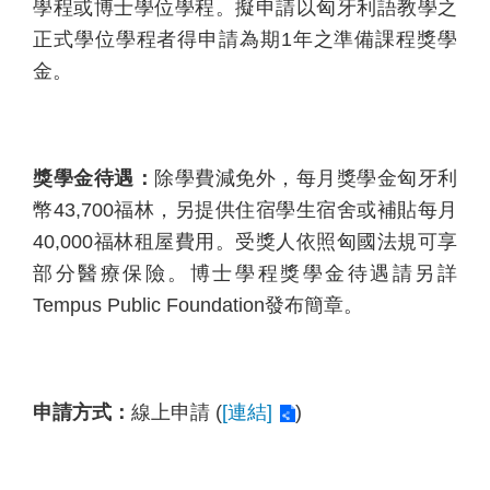
學程或博士學位學程。擬申請以匈牙利語教學之
青
正式學位學程者得申請為期1年之準備課程獎學
年
大
金。
使
交
流
計
獎學金待遇：
除學費減免外，每月獎學金匈牙利
畫
幣43,700福林，另提供住宿學生宿舍或補貼每月
40,000福林租屋費用。受獎人依照匈國法規可享
青
年
部分醫療保險。博士學程獎學金待遇請另詳
度
Tempus Public Foundation發布簡章。
假
打
工
申請方式：
線上申請 (
[連結]
)
國
際
青