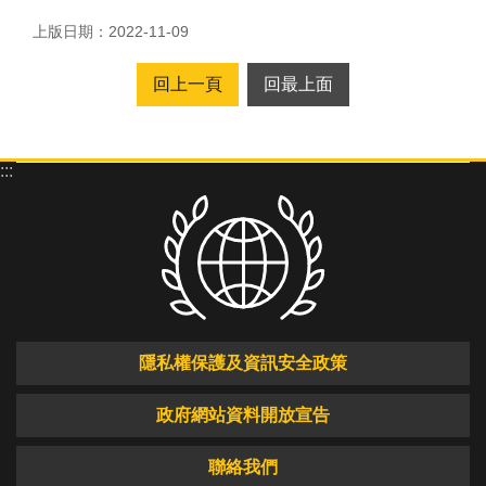
RSS
上版日期：2022-11-09
隱
回上一頁
回最上面
私
權
保
護
:::
及
資
訊
安
全
政
策
隱私權保護及資訊安全政策
政
政府網站資料開放宣告
府
網
聯絡我們
站