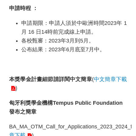
年
申請時程
：
菁
英
申請期限：申請人須於中歐洲時間2023年 1
領
月 16 日14時前完成線上申請。
袖
研
各校甄審：2023年3月到5月。
習
公布結果：2023年6月底至7月中。
班
專
區
本獎學金計畫細節請詳閱中文簡章
(
中文簡章下載
青
)
年
國
匈牙利獎學金機構Tempus Public Foundation
際
參
發布之簡章
與
BA_MA_OTM_Call_for_Applications_2023_2024_fin
獎
章下載
)